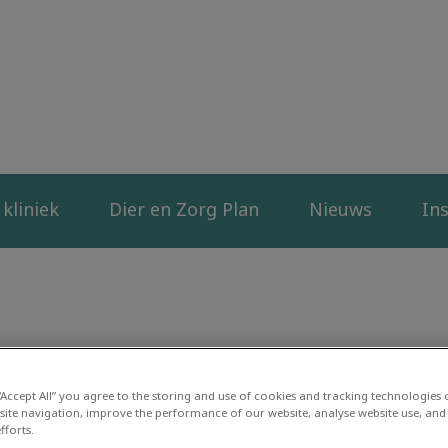
liniek Duurstede
kliniek
Dier en Zorg Plan
Nieuws
Ins
 “Accept All” you agree to the storing and use of cookies and tracking technologies
site navigation, improve the performance of our website, analyse website use, and 
fforts.