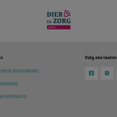
ks
Volg ons laats
emene Voorwaarden
kiebeleid
vacyverklaring