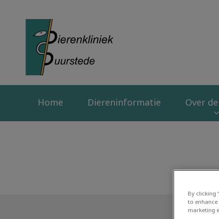
Homepage Dierenk
Home
Diereninformatie
Over de 
By clicking
to enhance 
marketing e