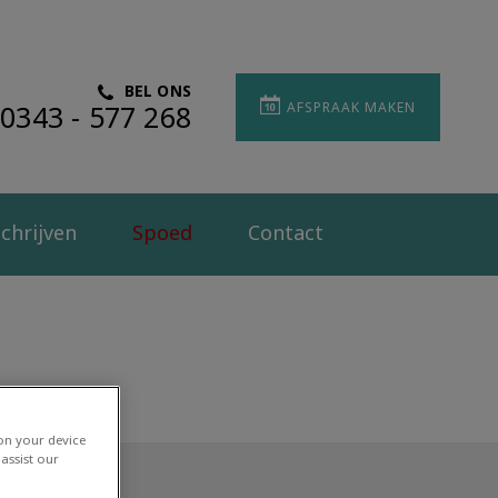
BEL ONS
0343 - 577 268
AFSPRAAK MAKEN
chrijven
Spoed
Contact
 on your device
assist our