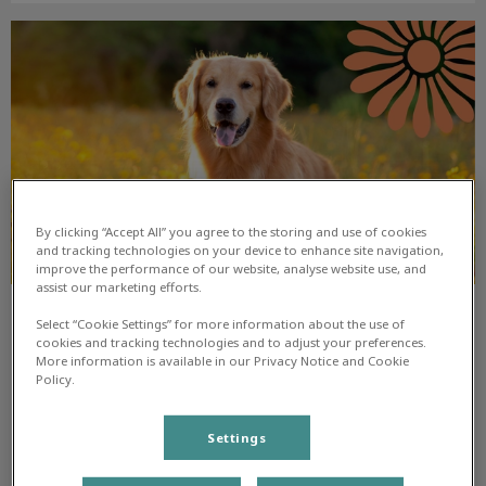
De zomerchecklist voor je huisdier
By clicking “Accept All” you agree to the storing and use of cookies
and tracking technologies on your device to enhance site navigation,
improve the performance of our website, analyse website use, and
assist our marketing efforts.
De zomerchecklist voor je
Select “Cookie Settings” for more information about the use of
cookies and tracking technologies and to adjust your preferences.
huisdier
More information is available in our Privacy Notice and Cookie
Policy.
De zomer komt eraan! Misschien gaat je huisdier mee op
vakantie, naar een pension of blijft het thuis. Wat je ook
doet, een goede voorbereiding is belangrijk en geeft rust.
Settings