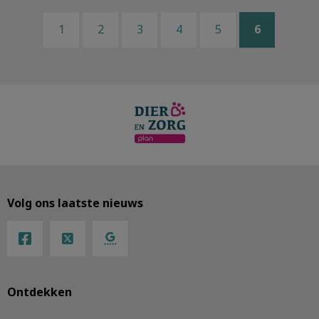
1
2
3
4
5
6
Volg ons laatste nieuws
Ontdekken