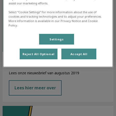
assist our marketing efforts.
Select “Cookie Settings” for more information about the use of
cookies and tracking technologies and to adjust your preferences.
More information is available in our Privacy Notice and Cookie
Policy.
Settings
Reject All Optional
Accept All
Nieuwsbrief augustus 2019
Lees onze nieuwsbrief van augustus 2019
Lees hier meer over
Nieuwsbrief juli 2019