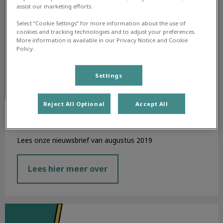
assist our marketing efforts.
Select “Cookie Settings” for more information about the use of
cookies and tracking technologies and to adjust your preferences.
More information is available in our Privacy Notice and Cookie
Policy.
Settings
Reject All Optional
Accept All
Nieuwsbrief augustus 2019
Lees onze nieuwsbrief van augustus 2019
Lees hier meer over
Nieuwsbrief juli 2019