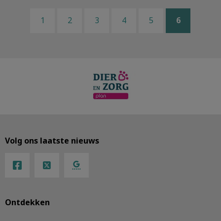
1
2
3
4
5
6
Volg ons laatste nieuws
Ontdekken