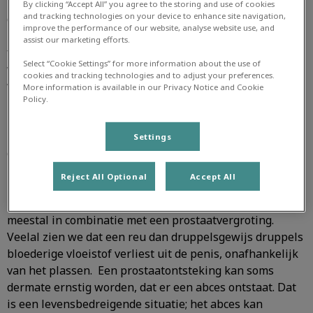
De prostaat is een zogenaamd accessoire geslachtsklier
By clicking “Accept All” you agree to the storing and use of cookies
and tracking technologies on your device to enhance site navigation,
die bij de reu gelegen is rondom het begin van de
improve the performance of our website, analyse website use, and
plasbuis, direct achter de urineblaas. De belangrijkste
assist our marketing efforts.
functie is het vormen van een vloeistof die toegevoegd
Select “Cookie Settings” for more information about the use of
wordt aan het sperma tijdens de zaadlozing. Regelmatig
cookies and tracking technologies and to adjust your preferences.
worden wij geconfronteerd met prostaatproblemen bij
More information is available in our Privacy Notice and Cookie
Policy.
reuen, waarvan de meest voorkomende de
prostaatvergroting is. Een vergrote prostaat komt vooral
bij oudere, intacte reuen voor en is vrijwel altijd
Settings
goedaardig. De klachten kunnen zijn: minder goed de
plas ophouden en soms moeite bij de stoelgang. Daarbij
Reject All Optional
Accept All
kan het opvallen dat de ontlasting een afgeplatte vorm
heeft. Ook prostaatontsteking zien we regelmatig,
meestal in combinatie met een prostaatvergroting.
Veelal zien we dat een reu dan druppelsgewijs druppels
bloederige vloeistof verliest uit de penis, onafhankelijk
van het plassen. Een prostaatontsteking kan soms
dermate ernstig worden, dat er een abces ontstaat. Dat
is een levensbedreigende situatie; het abces kan