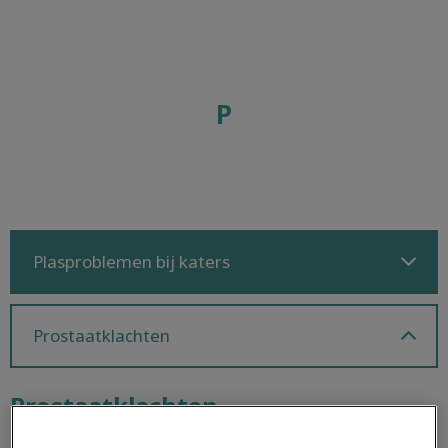
P
Plasproblemen bij katers
Prostaatklachten
Prostaatklachten