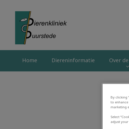
Homepage Dierenk
Home
Diereninformatie
Over de 
By clicking
to enhance 
marketing e
Select “Coo
adjust your