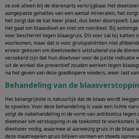
ze ook alleen bij de dierenarts verkrijgbaar. Het dieetv
aangepaste gehaltes van een aantal mineralen, het zorgt
het zorgt dat de kat meer plast, dus beter doorspoelt. Laa
het gaat om blaasdieet en niet om nierdieet. Bij sommig
voer beschermt tegen blaasgruis. Dit voer zal bij katten
voorkomen, maar dat is voor gruispatiënten niet afdoen
ervoor gekozen om dieetvoeders uitsluitend via de diere
verzekerd zijn dat hun dieetvoer voor de juiste indicati
uit de winkel die preventief zouden werken tegen blaasgruis
na het geven van deze goedkopere voeders, weer last van
Behandeling van de blaasverstoppi
Het belangrijkste is natuurlijk dat de blaas wordt leegg
te spoelen. Voor deze behandeling is vaak een lichte narc
volgt de nabehandeling in de vorm van antibiotica tegen 
dieetvoer om verstopping in de toekomst te voorkomen. In
dieetvoer nodig, waarmee al aanwezig gruis in de blaas w
deze maatregelen gruis blijven vormen en steeds opnieu