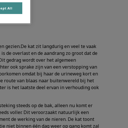
ept All
n gezien.De kat zit langdurig en veel te vaak
 is de overlast en de aandrang zo groot dat de
 Dit gedrag wordt over het algemeen
chter ook sprake zijn van een verstopping van
 voorkomen omdat bij haar de urineweg kort en
 de route van blaas naar buitenwereld bij het
ter is het laatste deel ervan in verhouding ook
steking steeds op de bak, alleen nu komt er
eds voller. Dit veroorzaakt natuurlijk een
ment de werking van de nieren. De kat toont
nctie niet binnen één dag weer op gang komt zal