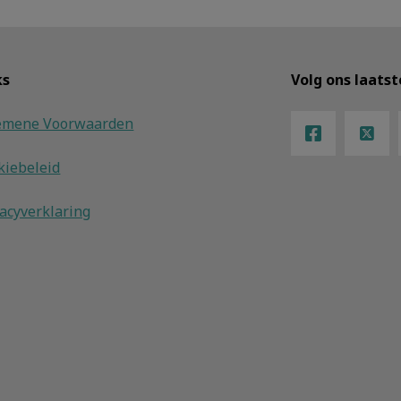
ks
Volg ons laats
emene Voorwaarden
kiebeleid
vacyverklaring