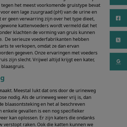
oer tegen het meest voorkomende gruistype bevat
 voor een lage zuurgraad (pH) van de urine en
t er geen verwarring zijn over het type dieet,
e gewone kattenvoeders wordt vermeld dat het
 zonder klachten de vorming van gruis kunnen
de. De serieuze voederfabrikanten hebben
narts te verkopen, omdat ze dan ervan
e worden gegeven. Onze ervaringen met voeders
 zijn slecht. Vrijwel altijd krijgt een kater,
 blaasgruis.
ng
emaakt. Meestal lukt dat ons door de urineweg
ose nodig. Als de urineweg weer vrij is, dan
de blaasontsteking en het al beschreven
 enkele gevallen is een nog specifieker
eer kan oplossen. Er zijn katers die ondanks
w verstopt raken. Ook die katten kunnen we