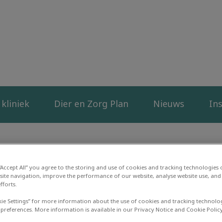
liniek Duurstede
kliniek
Dier en Zorg Plan
Nieuws
Ins
 “Accept All” you agree to the storing and use of cookies and tracking technologies
site navigation, improve the performance of our website, analyse website use, and 
P
fforts.
kie Settings” for more information about the use of cookies and tracking technolo
 preferences. More information is available in our Privacy Notice and Cookie Policy