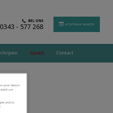
BEL ONS
0343 - 577 268
AFSPRAAK MAKEN
chrijven
Spoed
Contact
 on your device
assist our
gies and to
.