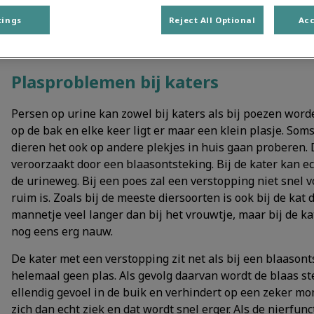
tings
Reject All Optional
Acc
Plasproblemen bij katers
Persen op urine kan zowel bij katers als bij poezen worde
op de bak en elke keer ligt er maar een klein plasje. Soms
dieren het ook op andere plekjes in huis gaan proberen.
veroorzaakt door een blaasontsteking. Bij de kater kan e
de urineweg. Bij een poes zal een verstopping niet snel
ruim is. Zoals bij de meeste diersoorten is ook bij de kat
mannetje veel langer dan bij het vrouwtje, maar bij de ka
nog eens erg nauw.
De kater met een verstopping zit net als bij een blaasont
helemaal geen plas. Als gevolg daarvan wordt de blaas ste
ellendig gevoel in de buik en verhindert op een zeker mo
zich dan echt ziek en dat wordt snel erger. Als de nierfu