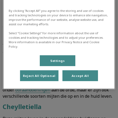
Mijten
By clicking “Accept All” you agree to the storing and use of cookies
and tracking technologies on your device to enhance site navigation,
Mijten zijn kleine beestjes die behoren tot de
improve the performance of our website, analyse website use, and
assist our marketing efforts.
spinachtigen. De meeste soorten zijn zo klein dat ze met
het blote oog niet zichtbaar zijn en alleen onder de
Select “Cookie Settings” for more information about the use of
cookies and tracking technologies and to adjust your preferences.
microscoop kunnen worden aangetoond.
More information is available in our Privacy Notice and Cookie
Veel mijten brengen hun hele levenscyclus op het dier
Policy.
door en leggen dus niet, zoals de vlo dat doet, hun eieren
in de omgeving. Infecties met mijten zijn meestal goed te
Settings
bestrijden. Dat kan met een wasmiddel met een
mijtdodende werking en tegenwoordig vaak ook met een
Reject All Optional
Accept All
injectie of met een pipetje op de huid.
De oormijt komt op deze website
onder
ooraandoeningen
aan de orde, maar er zijn ook
verschillende soorten mijten die op en in de huid leven.
Cheylletiella