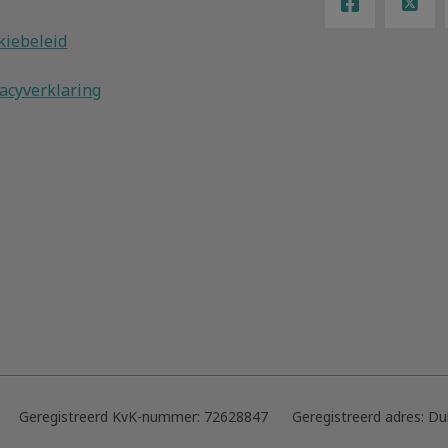
kiebeleid
vacyverklaring
Geregistreerd KvK-nummer:
72628847
Geregistreerd adres:
Duk