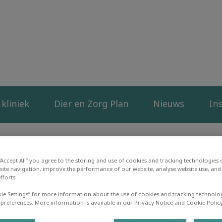
liniek Duurstede
kliniek
Dier en Zorg Plan
Nieuws
Ins
 “Accept All” you agree to the storing and use of cookies and tracking technologies
site navigation, improve the performance of our website, analyse website use, and 
fforts.
B
kie Settings” for more information about the use of cookies and tracking technolo
 preferences. More information is available in our Privacy Notice and Cookie Policy