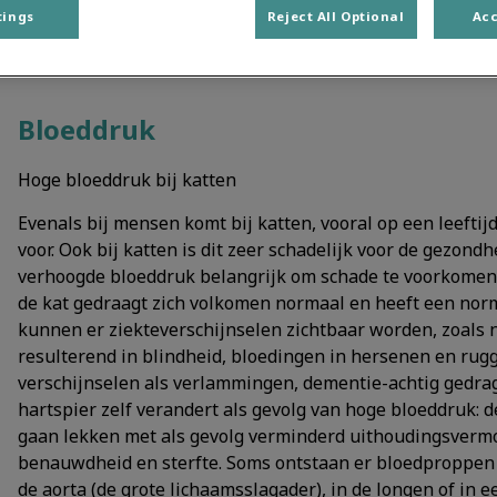
tings
Reject All Optional
Acc
Bloeddruk
Hoge bloeddruk bij katten
Evenals bij mensen komt bij katten, vooral op een leeftij
voor. Ook bij katten is dit zeer schadelijk voor de gezond
verhoogde bloeddruk belangrijk om schade te voorkomen. 
de kat gedraagt zich volkomen normaal en heeft een norma
kunnen er ziekteverschijnselen zichtbaar worden, zoals 
resulterend in blindheid, bloedingen in hersenen en rug
verschijnselen als verlammingen, dementie-achtig gedrag,
hartspier zelf verandert als gevolg van hoge bloeddruk:
gaan lekken met als gevolg verminderd uithoudingsvermo
benauwdheid en sterfte. Soms ontstaan er bloedproppen d
de aorta (de grote lichaamsslagader), in de longen of in 