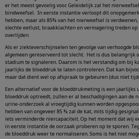
er het meest gevoelig voor. Geleidelijk zal het nierweef
bindweefsel. In eerste instantie verloopt dit onopgemerk
hebben, maar als 85% van het nierweefsel is verdwenen, 
slechte eetlust, braakklachten en vermagering treden op e
overlijden.
Als er ziekteverschijnselen ten gevolge van verhoogde b
algemeen gereserveerd tot slecht. Het is dus belangrijk 
stadium te signaleren. Daarom is het verstandig om bij kat
jaarlijks de bloeddruk te laten controleren. Dat kan bijvoo
maar dat dient wel op afspraak te gebeuren (dus niet tij
Een alternatief voor de bloeddrukmeting is een jaarlijk
bloeddruk optreedt, zullen er al beschadigingen aan de n
urine-onderzoek al vroegtijdig kunnen worden opgespoor
hebben van ongeveer 85 % zal de kat, mits tijdig gesigna
iets verminderde niercapaciteit. Op het moment dat wij e
in eerste instantie de oorzaak proberen op te sporen. Te
de bloeddruk weer te normaliseren. Soms is het niet moge