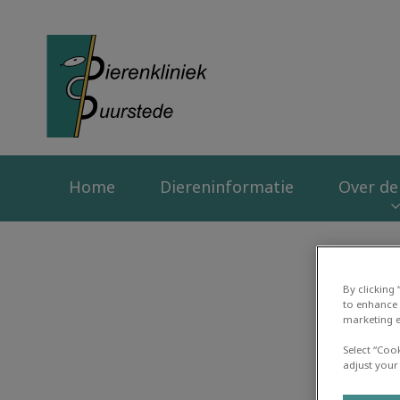
Homepage Dierenk
Home
Diereninformatie
Over de 
By clicking
to enhance 
marketing e
Select “Coo
adjust your