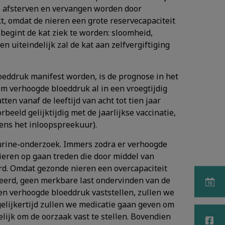
sel afsterven en vervangen worden door
t, omdat de nieren een grote reservecapaciteit
begint de kat ziek te worden: sloomheid,
n uiteindelijk zal de kat aan zelfvergiftiging
loeddruk manifest worden, is de prognose in het
om verhoogde bloeddruk al in een vroegtijdig
ten vanaf de leeftijd van acht tot tien jaar
rbeeld gelijktijdig met de jaarlijkse vaccinatie,
dens het inloopspreekuur).
s urine-onderzoek. Immers zodra er verhoogde
ieren op gaan treden die door middel van
d. Omdat gezonde nieren een overcapaciteit
leerd, geen merkbare last ondervinden van de
en verhoogde bloeddruk vaststellen, zullen we
gelijkertijd zullen we medicatie gaan geven om
lijk om de oorzaak vast te stellen. Bovendien