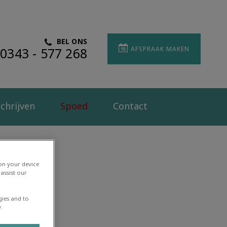
BEL ONS
0343 - 577 268
AFSPRAAK MAKEN
chrijven
Spoed
Contact
 on your device
assist our
gies and to
.